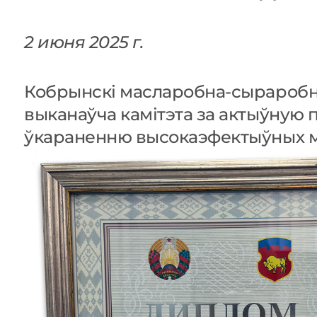
2 июня 2025 г.
Кобрынскі масларобна-сыраробны
выканаўча камітэта за актыўную п
ўкараненню высокаэфектыўных м