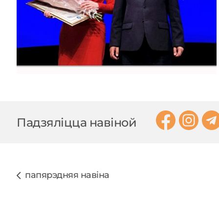
Падзяліцца навіной
папярэдняя навіна