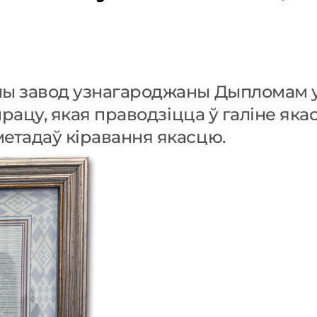
 завод узнагароджаны Дыпломам уд
рацу, якая праводзіцца ў галіне яка
етадаў кіравання якасцю.