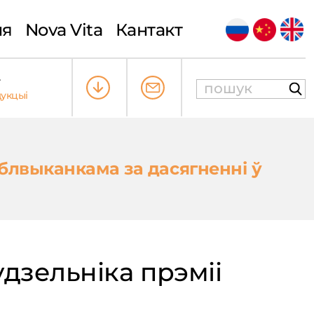
ыя
Nova Vita
Кантакт
т
укцыі
блвыканкама за дасягненні ў
дзельніка прэміі