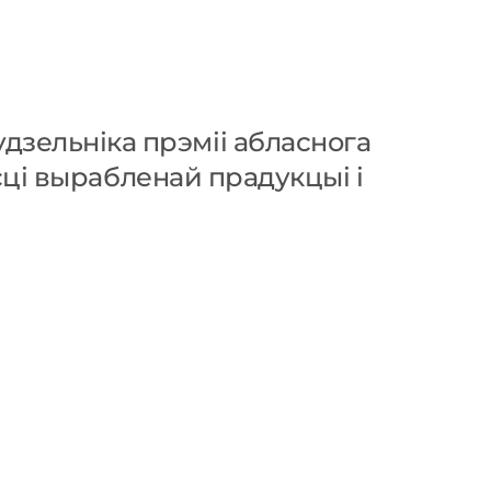
зельніка прэміі абласнога
сці вырабленай прадукцыі і