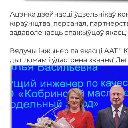
Ацэнка дзейнасці ўдзельнікаў ко
кіраўніцтва, персанал, партнёрс
задаволенасць спажыўцоў якасц
Вядучы інжынер па якасці ААТ " 
дыпломам і ўдастоена звання"Ле