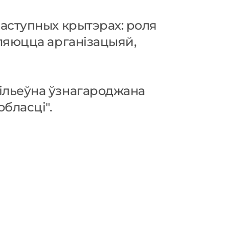
наступных крытэрах: роля
ўляюцца арганізацыяй,
сільеўна ўзнагароджана
бласці".