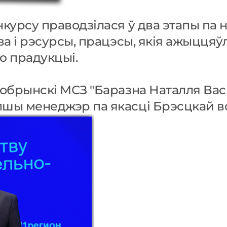
нкурсу праводзілася ў два этапы па 
тва і рэсурсы, працэсы, якія ажыцця
ю прадукцыі.
Кобрынскі МСЗ "Баразна Наталля Ва
пшы менеджэр па якасці Брэсцкай во