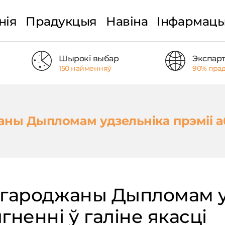
нія
Прадукцыя
Навіна
Інфармац
Шырокі выбар
Экспар
150 найменняў
90% прад
аны Дыпломам удзельніка прэміі а
агароджаны Дыпломам у
ненні ў галіне якасці