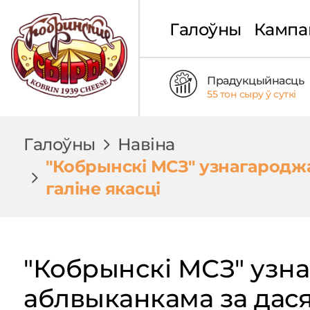
Галоўны
Кампа
Прадукцыйнасць
55 тон сыру ў суткі
Галоўны
Навіна
"Кобрынскі МСЗ" узнагародж
галіне якасці
"Кобрынскі МСЗ" узн
аблвыканкама за дасяг