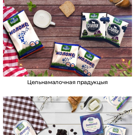
Цельнамалочная прадукцыя