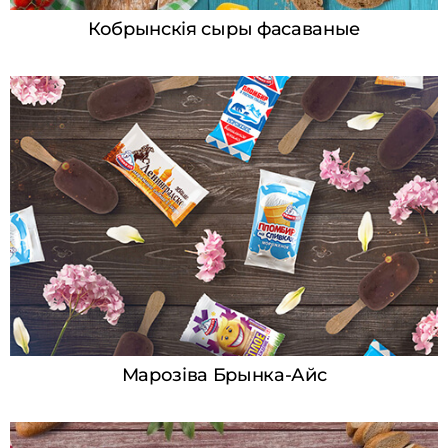
Кобрынскія сыры фасаваные
Марозіва Брынка-Айс