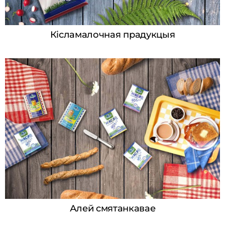
Кісламалочная прадукцыя
Алей смятанкавае