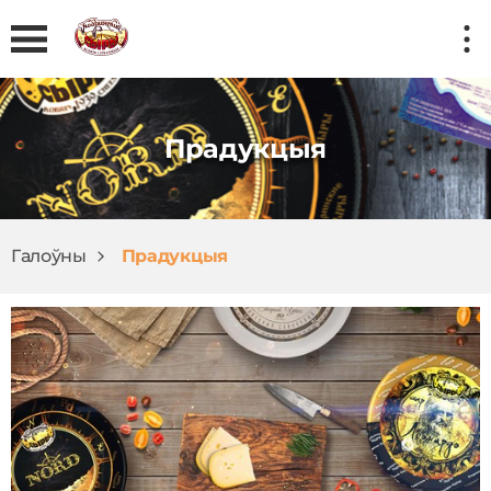
Прадукцыя
Галоўны
Прадукцыя