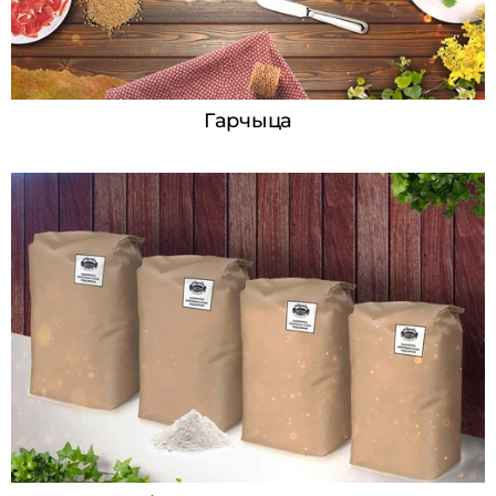
Гарчыца