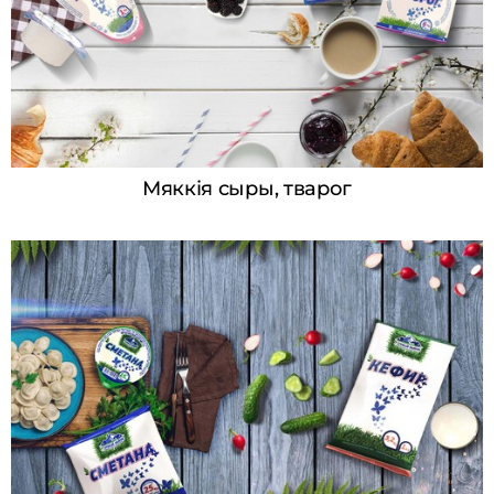
Мяккія сыры, тварог