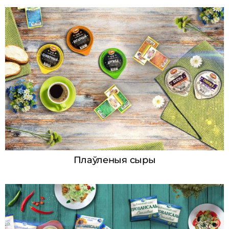
Плаўленыя сыры