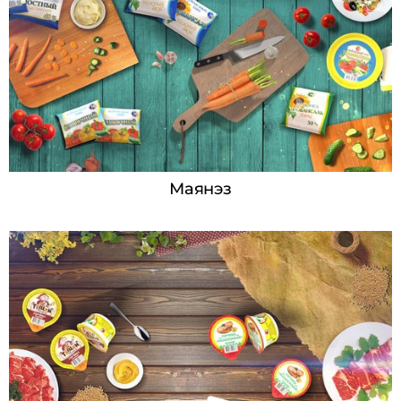
Маянэз