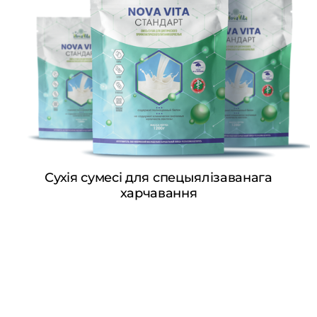
Сухія сумесі для спецыялізаванага
харчавання