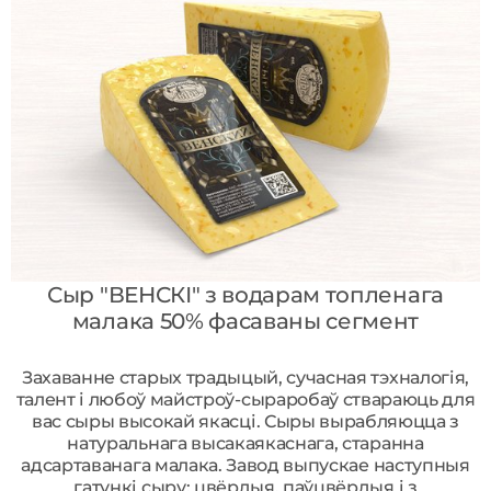
Сыр "ВЕНСКІ" з водарам топленага
малака 50% фасаваны сегмент
Захаванне старых традыцый, сучасная тэхналогія,
талент і любоў майстроў-сыраробаў ствараюць для
вас сыры высокай якасці. Сыры вырабляюцца з
натуральнага высакаякаснага, старанна
адсартаванага малака. Завод выпускае наступныя
гатункі сыру: цвёрдыя, паўцвёрдыя і з