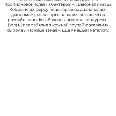
пропионовокислыми бактэрыямі. Высокая якасць
Кобрынскіх сыроў неаднаразова адзначалася
дыпломамі, сыры прызнаваліся лепшымі на
рэспубліканскіх і абласных аглядах-конкурсах.
Больш падрабязна з кожнай групай фасаваных
сыроў вы можаце азнаёміцца ў нашым каталогу.