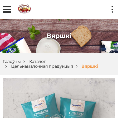
Вяршкі
Галоўны
Каталог
Цельнамалочная прадукцыя
Вяршкі