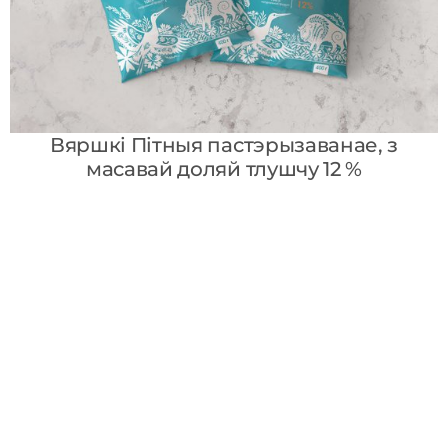
Вяршкі Пітныя пастэрызаванае, з
масавай доляй тлушчу 12 %