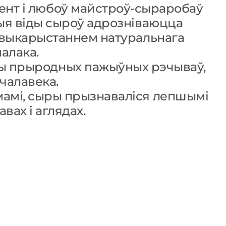
лент і любоў майстроў-сыраробаў
ыя віды сыроў адрозніваюцца
 выкарыстаннем натуральнага
алака.
ры прыродных пажыўных рэчываў,
чалавека.
мамі, сыры прызнаваліся лепшымі
вах і аглядах.