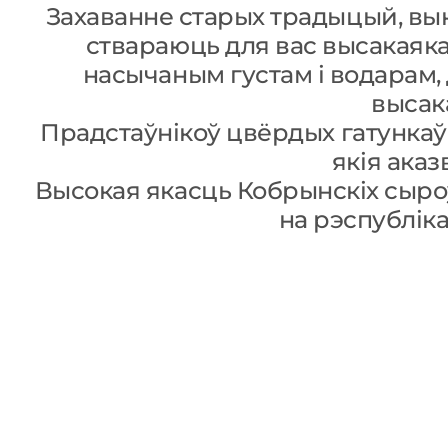
Захаванне старых традыцый, вык
ствараюць для вас высакаяк
насычаным густам і водарам
высак
Прадстаўнікоў цвёрдых гатунка
якія ака
Высокая якасць Кобрынскіх сыро
на рэспубліка