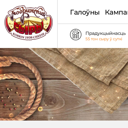
Галоўны
Кампа
Прадукцыйнасць
55 тон сыру ў суткі