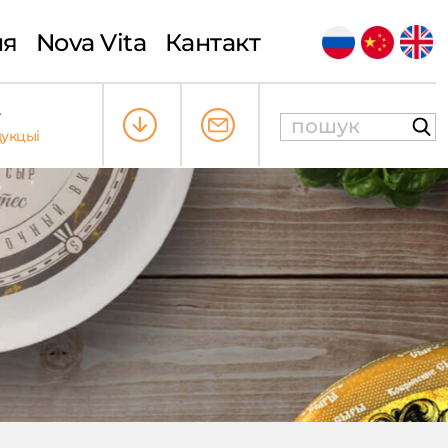
ыя
Nova Vita
Кантакт
т
укцыі