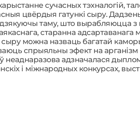
арыстанне сучасных тэхналогій, та
асныя цвёрдыя гатункі сыру. Дадзен
, дзякуючы таму, што вырабляюцца з
аякаснага, старанна адсартаванага м
ў сыру можна назваць багатай камо
зваюць спрыяльны эфект на арганізм 
ў неаднаразова адзначалася дыпло
нскіх і міжнародных конкурсах, выста