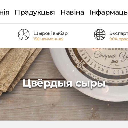
нія
Прадукцыя
Навіна
Інфармац
Шырокі выбар
Экспар
150 найменняў
90% прад
Цвёрдыя сыры